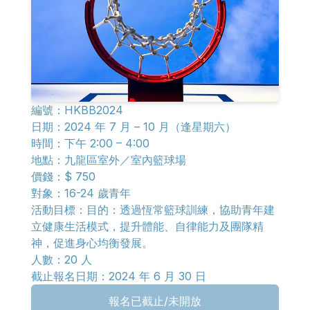
編號：
HKBB2024
日期：
2024 年 7 月 – 10 月（逢星期六）
時間：
下午 2:00 – 4:00
地點：
九龍區室外／室內籃球場
價錢：
$ 750
對象：
16-24 歲青年
活動目標：
目的：透過恆常籃球訓練，協助青年建
立健康生活模式，提升體能、自律能力及團隊精
神，促進身心均衡發展。
人數：20 人
截止報名日期：2024 年 6 月 30 日
報名已截止/未開放